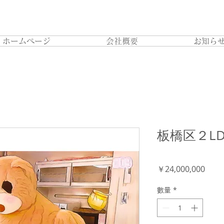
ホームページ
会社概要
お知ら
板橋区２LD
價
￥24,000,000
格
數量
*