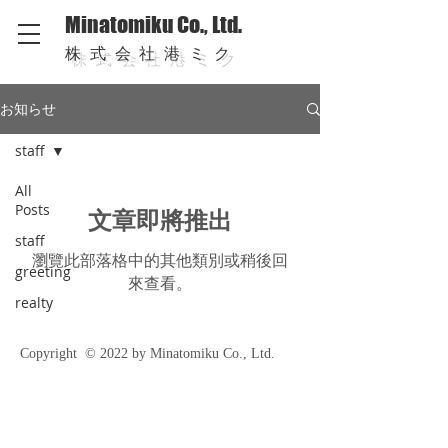
Minatomiku Co., Ltd.
株式会社港ミク
お知らせ
staff
All
Posts
文章即將推出
staff
瀏覽此部落格中的其他類別或稍後回
greeting
來查看。
realty
Copyright © 2022 by Minatomiku Co., Ltd.