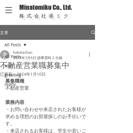
Minatomiku Co., Ltd.
株式会社港ミク
文章
All Posts
hakatazhao
All Posts
2023年3月6日
讀畢需時 2 分鐘
不動産営業職募集中
staff
已更新：
2024年1月10日
greeting
募集職種
realty
不動産営業
業務内容
・お問い合わせや来店されたお客様が
求める理想のお部屋探しのお手伝いで
す。 
・来店されるお客様は、学生や若いご